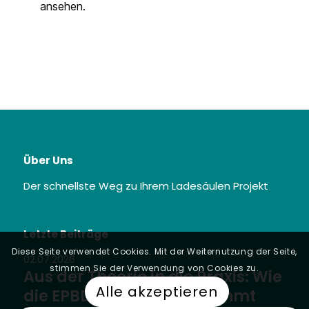
ansehen.
Über Uns
Der schnellste Weg zu Ihrem Ladesäulen Projekt
Letzte Beiträge
Diese Seite verwendet Cookies. Mit der Weiternutzung der Seite,
02.07.2026
stimmen Sie der Verwendung von Cookies zu.
Aus der Theorie in die Praxis: Wie
Alle akzeptieren
die EPBD jetzt ins GEIG kommt